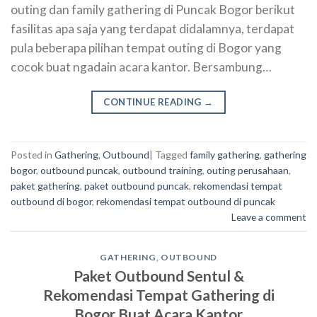
outing dan family gathering di Puncak Bogor berikut
fasilitas apa saja yang terdapat didalamnya, terdapat
pula beberapa pilihan tempat outing di Bogor yang
cocok buat ngadain acara kantor. Bersambung…
CONTINUE READING
→
Posted in
Gathering
,
Outbound
|
Tagged
family gathering
,
gathering
bogor
,
outbound puncak
,
outbound training
,
outing perusahaan
,
paket gathering
,
paket outbound puncak
,
rekomendasi tempat
outbound di bogor
,
rekomendasi tempat outbound di puncak
Leave a comment
GATHERING
,
OUTBOUND
Paket Outbound Sentul &
Rekomendasi Tempat Gathering di
Bogor Buat Acara Kantor