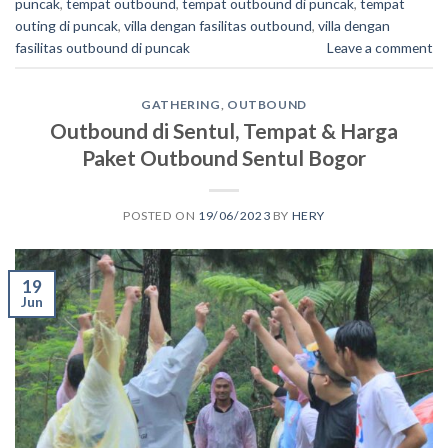
puncak
,
tempat outbound
,
tempat outbound di puncak
,
tempat
outing di puncak
,
villa dengan fasilitas outbound
,
villa dengan
fasilitas outbound di puncak
Leave a comment
GATHERING
,
OUTBOUND
Outbound di Sentul, Tempat & Harga
Paket Outbound Sentul Bogor
POSTED ON
19/06/2023
BY
HERY
19
Jun