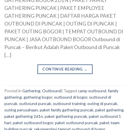
GATHERING BOGOR 2D1N | PAKET FAMILY
GATHERING PUNCAK | PAKET EMPLOYEE
GATHERING PUNCAK | DAFTAR HARGA PAKET
OUTBOUND DI PUNCAK | OUTING DI PUNCAK |
PAKET OUTING BOGOR | TEMPAT OUTBOUND DI
PUNCAK | JASA OUTBOUND BOGOR Outbound di
Puncak – Berikut Adalah Paket Outbound di Puncak
[…]
CONTINUE READING
→
Posted in
Gathering
,
Outbound
|
Tagged
camp outbound
,
family
gathering
,
gathering bogor
,
outbound di bogor
,
outbound di
puncak
,
outbound puncak
,
outbound training
,
outing di puncak
,
outing perusahaan
,
paket family gathering puncak
,
paket gathering
,
paket gathering 2d1n
,
paket gathering puncak
,
paket outbound 1
hari
,
paket outbound bogor
,
paket outbound puncak
,
paket team
building puncak
,
rekomendasi tempat outbound di bogor
,