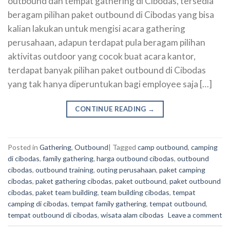
outbound dan tempat gathering di Cibodas, tersedia
beragam pilihan paket outbound di Cibodas yang bisa
kalian lakukan untuk mengisi acara gathering
perusahaan, adapun terdapat pula beragam pilihan
aktivitas outdoor yang cocok buat acara kantor,
terdapat banyak pilihan paket outbound di Cibodas
yang tak hanya diperuntukan bagi employee saja […]
CONTINUE READING
→
Posted in
Gathering
,
Outbound
|
Tagged
camp outbound
,
camping
di cibodas
,
family gathering
,
harga outbound cibodas
,
outbound
cibodas
,
outbound training
,
outing perusahaan
,
paket camping
cibodas
,
paket gathering cibodas
,
paket outbound
,
paket outbound
cibodas
,
paket team building
,
team building cibodas
,
tempat
camping di cibodas
,
tempat family gathering
,
tempat outbound
,
tempat outbound di cibodas
,
wisata alam cibodas
Leave a comment