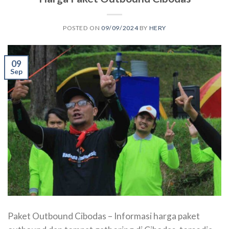
POSTED ON
09/09/2024
BY
HERY
09
Sep
Paket Outbound Cibodas – Informasi harga paket