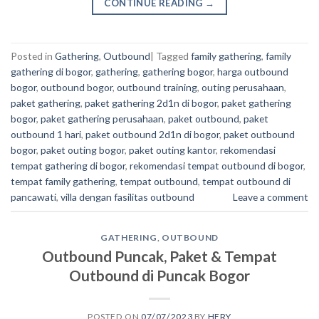
CONTINUE READING
→
Posted in
Gathering
,
Outbound
|
Tagged
family gathering
,
family
gathering di bogor
,
gathering
,
gathering bogor
,
harga outbound
bogor
,
outbound bogor
,
outbound training
,
outing perusahaan
,
paket gathering
,
paket gathering 2d1n di bogor
,
paket gathering
bogor
,
paket gathering perusahaan
,
paket outbound
,
paket
outbound 1 hari
,
paket outbound 2d1n di bogor
,
paket outbound
bogor
,
paket outing bogor
,
paket outing kantor
,
rekomendasi
tempat gathering di bogor
,
rekomendasi tempat outbound di bogor
,
tempat family gathering
,
tempat outbound
,
tempat outbound di
pancawati
,
villa dengan fasilitas outbound
Leave a comment
GATHERING
,
OUTBOUND
Outbound Puncak, Paket & Tempat
Outbound di Puncak Bogor
POSTED ON
07/07/2023
BY
HERY