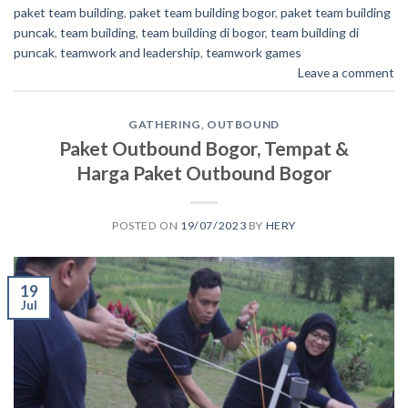
paket team building
,
paket team building bogor
,
paket team building
puncak
,
team building
,
team building di bogor
,
team building di
puncak
,
teamwork and leadership
,
teamwork games
Leave a comment
GATHERING
,
OUTBOUND
Paket Outbound Bogor, Tempat &
Harga Paket Outbound Bogor
POSTED ON
19/07/2023
BY
HERY
19
Jul