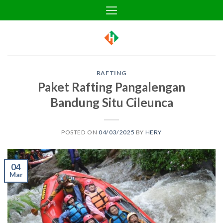
Skip
to
content
RAFTING
Paket Rafting Pangalengan
Bandung Situ Cileunca
POSTED ON
04/03/2025
BY
HERY
04
Mar