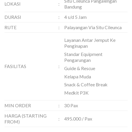
Situ Cileunca Pangalengan
LOKASI
:
Bandung
DURASI
:
4 s/d 5 Jam
RUTE
:
Palayangan Via Situ Cileunca
Layanan Antar Jemput Ke
Penginapan
Standar Equipment
Pengarungan
FASILITAS
:
Guide & Rescue
Kelapa Muda
Snack & Coffee Break
Medkit P3K
MIN ORDER
:
30 Pax
HARGA (STARTING
:
495.000 / Pax
FROM)