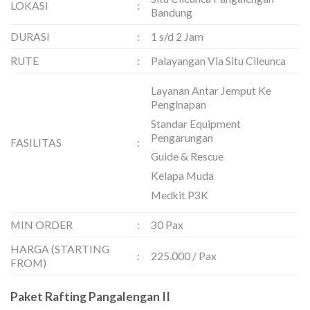
LOKASI
:
Bandung
DURASI
:
1 s/d 2 Jam
RUTE
:
Palayangan Via Situ Cileunca
Layanan Antar Jemput Ke
Penginapan
Standar Equipment
Pengarungan
FASILITAS
:
Guide & Rescue
Kelapa Muda
Medkit P3K
MIN ORDER
:
30 Pax
HARGA (STARTING
:
225.000 / Pax
FROM)
Paket Rafting Pangalengan II