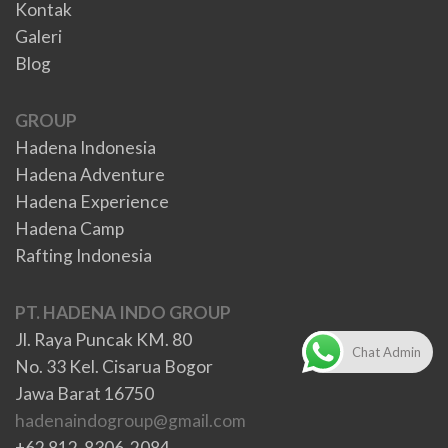
Kontak
Galeri
Blog
GROUP
Hadena Indonesia
Hadena Adventure
Hadena Experience
Hadena Camp
Rafting Indonesia
PT. HADENA INDO GROUP
Jl. Raya Puncak KM. 80
Chat Admin
No. 33 Kel. Cisarua Bogor
Jawa Barat 16750
hadenaindogroup@gmail.com
+62 812-8306-2084