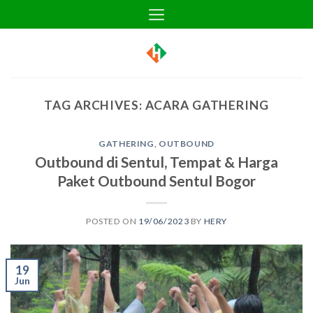
Skip
to
content
TAG ARCHIVES:
ACARA GATHERING
GATHERING
,
OUTBOUND
Outbound di Sentul, Tempat & Harga
Paket Outbound Sentul Bogor
POSTED ON
19/06/2023
BY
HERY
19
Jun