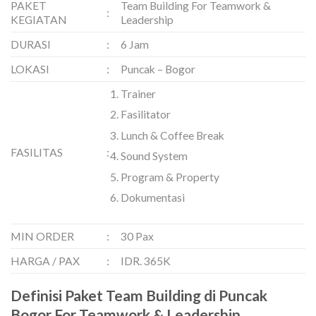
PAKET
Team Building For Teamwork &
:
KEGIATAN
Leadership
DURASI
:
6 Jam
LOKASI
:
Puncak – Bogor
Trainer
Fasilitator
Lunch & Coffee Break
FASILITAS
:
Sound System
Program & Property
Dokumentasi
MIN ORDER
:
30 Pax
HARGA / PAX
:
IDR. 365K
Definisi Paket Team Building di Puncak
Bogor For Teamwork & Leadership