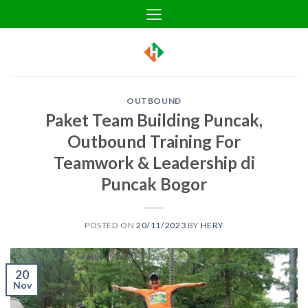
Skip
to
content
OUTBOUND
Paket Team Building Puncak,
Outbound Training For
Teamwork & Leadership di
Puncak Bogor
POSTED ON
20/11/2023
BY
HERY
20
Nov