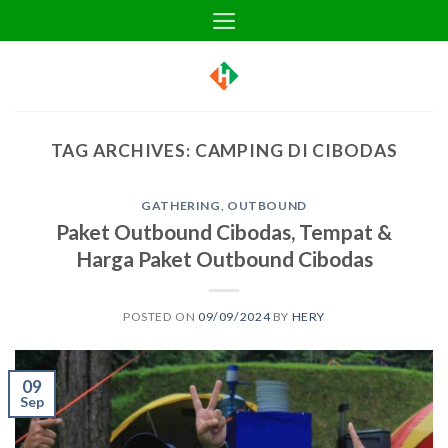
Skip
to
content
TAG ARCHIVES:
CAMPING DI CIBODAS
GATHERING
,
OUTBOUND
Paket Outbound Cibodas, Tempat &
Harga Paket Outbound Cibodas
POSTED ON
09/09/2024
BY
HERY
09
Sep