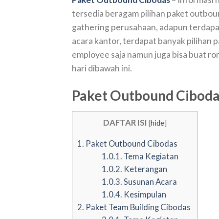
tersedia beragam pilihan paket outboun
gathering perusahaan, adapun terdapat
acara kantor, terdapat banyak pilihan 
employee saja namun juga bisa buat ro
hari dibawah ini.
Paket Outbound Cibod
DAFTAR ISI
[
hide
]
1.
Paket Outbound Cibodas
1.0.1.
Tema Kegiatan
1.0.2.
Keterangan
1.0.3.
Susunan Acara
1.0.4.
Kesimpulan
2.
Paket Team Building Cibodas