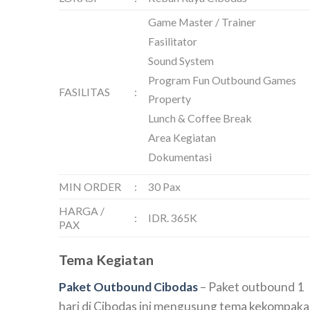
Game Master / Trainer
Fasilitator
Sound System
Program Fun Outbound Games
FASILITAS
:
Property
Lunch & Coffee Break
Area Kegiatan
Dokumentasi
MIN ORDER
:
30 Pax
HARGA /
:
IDR. 365K
PAX
Tema Kegiatan
Paket Outbound Cibodas
– Paket outbound 1
hari di Cibodas ini mengusung tema kekompak