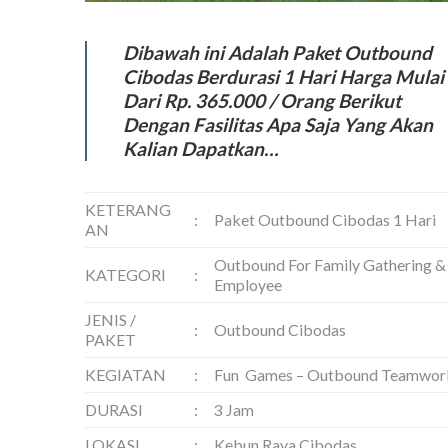
Dibawah ini Adalah Paket Outbound
Cibodas Berdurasi 1 Hari Harga Mulai
Dari Rp. 365.000 / Orang Berikut
Dengan Fasilitas Apa Saja Yang Akan
Kalian Dapatkan…
KETERANG
:
Paket Outbound Cibodas 1 Hari
AN
Outbound For Family Gathering &
KATEGORI
:
Employee
JENIS /
:
Outbound Cibodas
PAKET
KEGIATAN
:
Fun Games – Outbound Teamwor
DURASI
:
3 Jam
LOKASI
:
Kebun Raya Cibodas