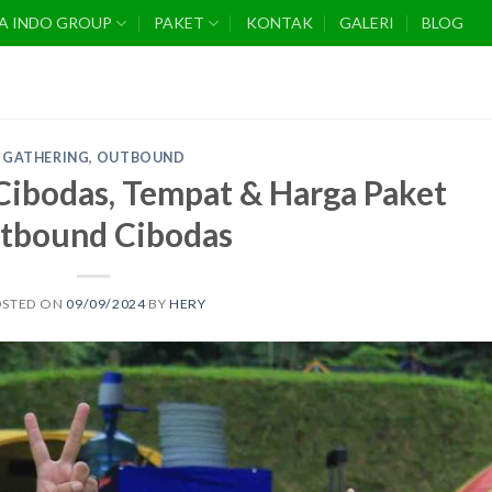
A INDO GROUP
PAKET
KONTAK
GALERI
BLOG
GATHERING
,
OUTBOUND
ibodas, Tempat & Harga Paket
tbound Cibodas
OSTED ON
09/09/2024
BY
HERY