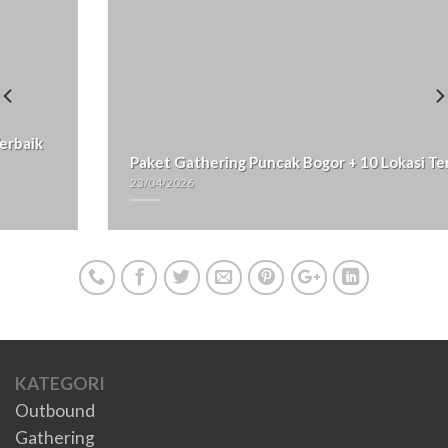
Paket Gathering Puncak Bogor + 10 Lokasi Terbaik
23/04/2026
KATEGORI
Outbound
Gathering