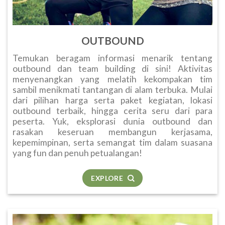
OUTBOUND
Temukan beragam informasi menarik tentang
outbound dan team building di sini! Aktivitas
menyenangkan yang melatih kekompakan tim
sambil menikmati tantangan di alam terbuka. Mulai
dari pilihan harga serta paket kegiatan, lokasi
outbound terbaik, hingga cerita seru dari para
peserta. Yuk, eksplorasi dunia outbound dan
rasakan keseruan membangun kerjasama,
kepemimpinan, serta semangat tim dalam suasana
yang fun dan penuh petualangan!
EXPLORE