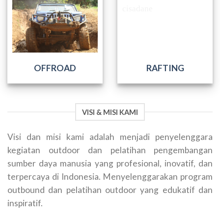
OFFROAD
RAFTING
VISI & MISI KAMI
Visi dan misi kami adalah menjadi penyelenggara
kegiatan outdoor dan pelatihan pengembangan
sumber daya manusia yang profesional, inovatif, dan
terpercaya di Indonesia. Menyelenggarakan program
outbound dan pelatihan outdoor yang edukatif dan
inspiratif.