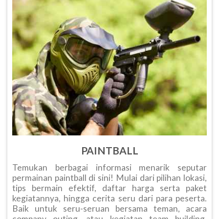
PAINTBALL
Temukan berbagai informasi menarik seputar
permainan paintball di sini! Mulai dari pilihan lokasi,
tips bermain efektif, daftar harga serta paket
kegiatannya, hingga cerita seru dari para peserta.
Baik untuk seru-seruan bersama teman, acara
company outing, atau kegiatan team building,