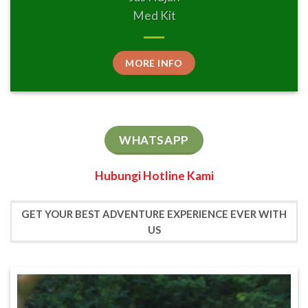
Med Kit
MORE INFO
WHATSAPP
Hubungi Hotline Kami
GET YOUR BEST ADVENTURE EXPERIENCE EVER WITH
US