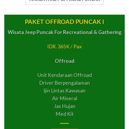
PAKET OFFROAD PUNCAK I
Wisata Jeep Puncak For Recreational & Gathering
IDR. 365K / Pax
Offroad
Unit Kendaraan Offroad
Driver Berpengalaman
Ijin Lintas Kawasan
Air Mineral
Jas Hujan
Med Kit