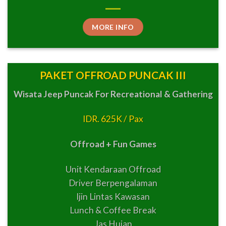
MORE INFO
PAKET OFFROAD PUNCAK III
Wisata Jeep Puncak For Recreational & Gathering
IDR. 625K / Pax
Offroad + Fun Games
Unit Kendaraan Offroad
Driver Berpengalaman
Ijin Lintas Kawasan
Lunch & Coffee Break
Jas Hujan