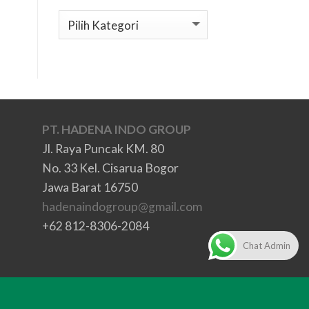
Kategori
PT. HADENA INDO GROUP
Jl. Raya Puncak KM. 80
No. 33 Kel. Cisarua Bogor
Jawa Barat 16750
hadenaindogroup@gmail.com
+62 812-8306-2084
Chat Admin