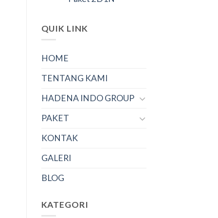
QUIK LINK
HOME
TENTANG KAMI
HADENA INDO GROUP
PAKET
KONTAK
GALERI
BLOG
KATEGORI