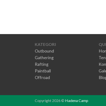
KATEGORI
QUI
Outbound
Ho
Gathering
Ten
Rafting
Kon
Paintball
Gal
Offroad
Blo
Copyright 2026 ©
Hadena Camp