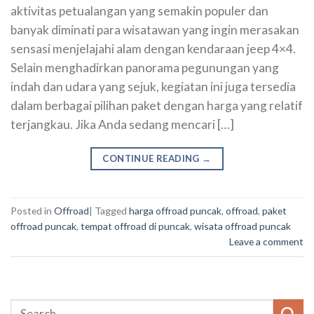
aktivitas petualangan yang semakin populer dan
banyak diminati para wisatawan yang ingin merasakan
sensasi menjelajahi alam dengan kendaraan jeep 4×4.
Selain menghadirkan panorama pegunungan yang
indah dan udara yang sejuk, kegiatan ini juga tersedia
dalam berbagai pilihan paket dengan harga yang relatif
terjangkau. Jika Anda sedang mencari […]
CONTINUE READING
→
Posted in
Offroad
|
Tagged
harga offroad puncak
,
offroad
,
paket
offroad puncak
,
tempat offroad di puncak
,
wisata offroad puncak
Leave a comment