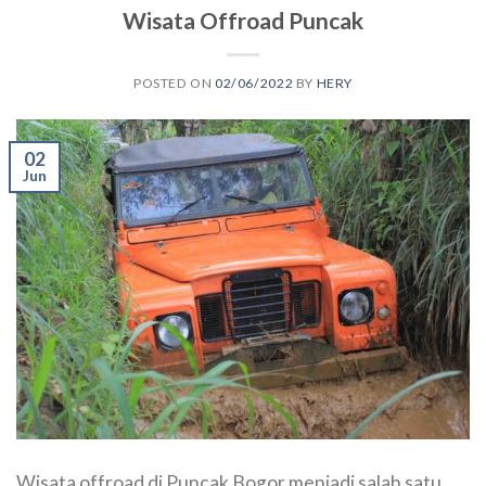
Wisata Offroad Puncak
POSTED ON
02/06/2022
BY
HERY
02
Jun
Wisata offroad di Puncak Bogor menjadi salah satu