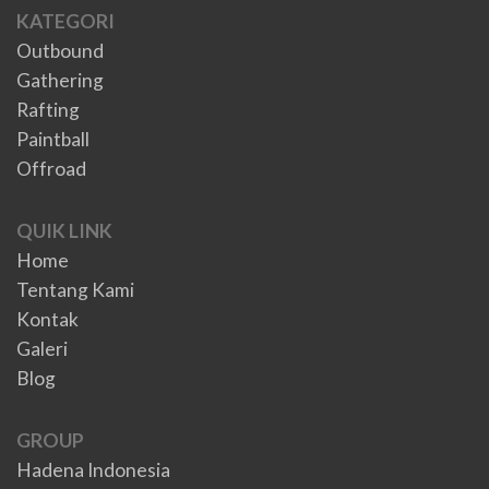
KATEGORI
Outbound
Gathering
Rafting
Paintball
Offroad
QUIK LINK
Home
Tentang Kami
Kontak
Galeri
Blog
GROUP
Hadena Indonesia