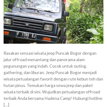
Rasakan sensasi wisata jeep Puncak Bogor dengan
jalur offroad menantang dan panorama alam
pegunungan yang indah. Cocok untuk outing,
gathering, dan liburan. Jeep Puncak Bogor menjadi
wisata petualangan favorit dengan rute kebun teh dan
hutan pinus. Temukan harga sewa jeep dan paket
wisata terbaik di sini. Wujudkan petualangan offroad
terbaik Anda bersama Hadena Camp! Hubungi hotline
[…]