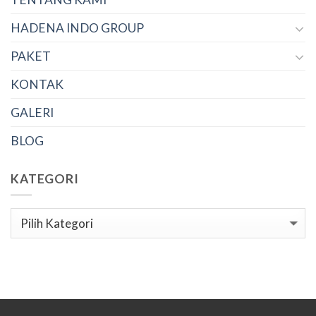
HADENA INDO GROUP
PAKET
KONTAK
GALERI
BLOG
KATEGORI
Kategori