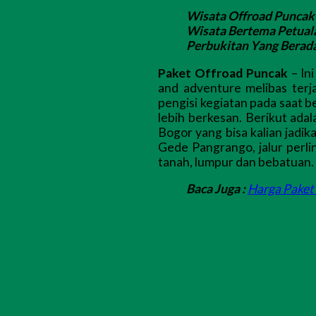
Wisata Offroad Puncak
Wisata Bertema Petual
Perbukitan Yang Berad
Paket Offroad Puncak
– In
and adventure melibas terja
pengisi kegiatan pada saat be
lebih berkesan. Berikut ada
Bogor yang bisa kalian jadika
Gede Pangrango, jalur perl
tanah, lumpur dan bebatuan.
Baca Juga :
Harga Paket