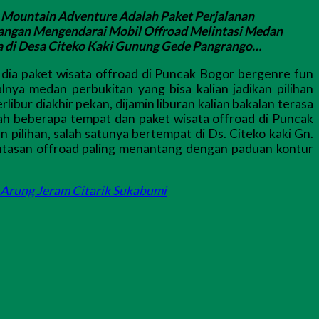
 Mountain Adventure Adalah Paket Perjalanan
angan Mengendarai Mobil Offroad Melintasi Medan
a di Desa Citeko Kaki Gunung Gede Pangrango…
i dia paket wisata offroad di Puncak Bogor bergenre fun
lnya medan perbukitan yang bisa kalian jadikan pilihan
rlibur diakhir pekan, dijamin liburan kalian bakalan terasa
lah beberapa tempat dan paket wisata offroad di Puncak
n pilihan, salah satunya bertempat di Ds. Citeko kaki Gn.
intasan offroad paling menantang dengan paduan kontur
 Arung Jeram Citarik Sukabumi