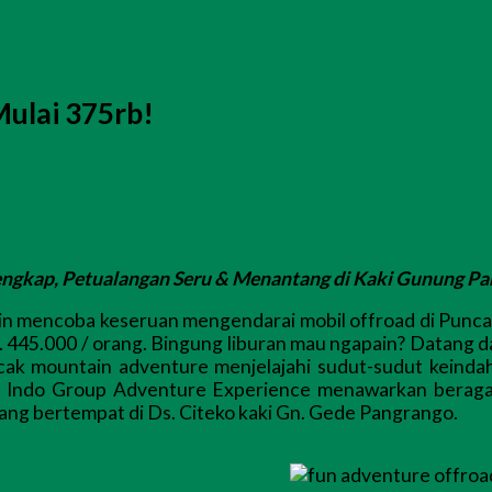
ulai 375rb!
Lengkap, Petualangan Seru & Menantang di Kaki Gunung P
gin mencoba keseruan mengendarai mobil offroad di Punca
 445.000 / orang. Bingung liburan mau ngapain? Datang d
ak mountain adventure menjelajahi sudut-sudut keindah
na Indo Group Adventure Experience menawarkan beraga
yang bertempat di Ds. Citeko kaki Gn. Gede Pangrango.