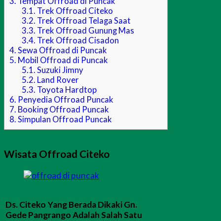
3.
Tempat Offroad di Puncak
3.1.
Trek Offroad Citeko
3.2.
Trek Offroad Telaga Saat
3.3.
Trek Offroad Gunung Mas
3.4.
Trek Offroad Cisadon
4.
Sewa Offroad di Puncak
5.
Mobil Offroad di Puncak
5.1.
Suzuki Jimny
5.2.
Land Rover
5.3.
Toyota Hardtop
6.
Penyedia Offroad Puncak
7.
Booking Offroad Puncak
8.
Simpulan Offroad Puncak
Wisata Offroad Citeko
Ds. Citeko Yang Berada Dikaki Gn.
Gede Pangrango Adalah Salah Satu