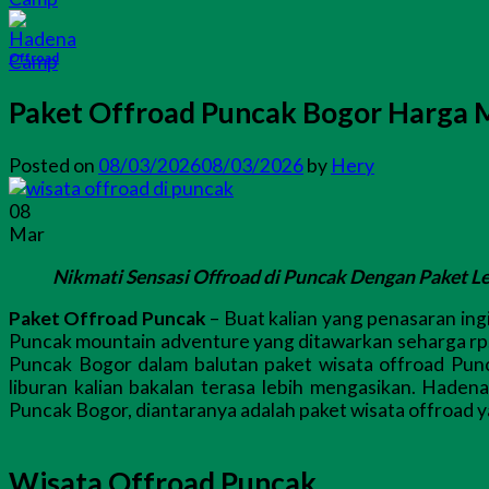
Offroad
Paket Offroad Puncak Bogor Harga M
Posted on
08/03/2026
08/03/2026
by
Hery
08
Mar
Nikmati Sensasi Offroad di Puncak Dengan Paket 
Paket Offroad Puncak
– Buat kalian yang penasaran in
Puncak mountain adventure yang ditawarkan seharga rp.
Puncak Bogor dalam balutan paket wisata offroad Punc
liburan kalian bakalan terasa lebih mengasikan. Hade
Puncak Bogor, diantaranya adalah paket wisata offroad 
Wisata Offroad Puncak