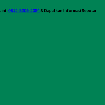
ini :
0812-8306-2084
& Dapatkan Informasi Seputar