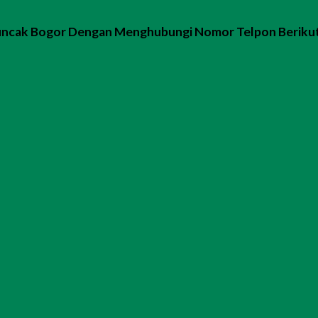
ncak Bogor Dengan Menghubungi Nomor Telpon Berikut 