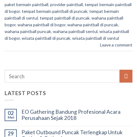
paket bermain paintball
,
provider paintball
,
tempat bermain paintball
di bogor
,
tempat bermain paintball di puncak
,
tempat bermain
paintball di sentul
,
tempat paintball di puncak
,
wahana paintball
bogor
,
wahana paintball di bogor
,
wahana paintball di puncak
,
wahana paintball puncak
,
wahana paintball sentul
,
wisata paintball
di bogor
,
wisata paintball di puncak
,
wisata paintball di sentul
Leave a comment
LATEST POSTS
EO Gathering Bandung Profesional Acara
02
Perusahaan Sejak 2018
Mei
Paket Outbound Puncak Terlengkap Untuk
29