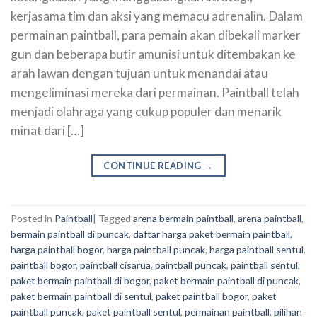
kerjasama tim dan aksi yang memacu adrenalin. Dalam
permainan paintball, para pemain akan dibekali marker
gun dan beberapa butir amunisi untuk ditembakan ke
arah lawan dengan tujuan untuk menandai atau
mengeliminasi mereka dari permainan. Paintball telah
menjadi olahraga yang cukup populer dan menarik
minat dari […]
CONTINUE READING
→
Posted in
Paintball
|
Tagged
arena bermain paintball
,
arena paintball
,
bermain paintball di puncak
,
daftar harga paket bermain paintball
,
harga paintball bogor
,
harga paintball puncak
,
harga paintball sentul
,
paintball bogor
,
paintball cisarua
,
paintball puncak
,
paintball sentul
,
paket bermain paintball di bogor
,
paket bermain paintball di puncak
,
paket bermain paintball di sentul
,
paket paintball bogor
,
paket
paintball puncak
,
paket paintball sentul
,
permainan paintball
,
pilihan