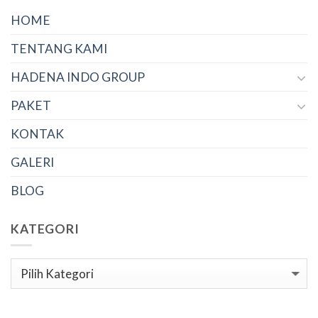
HOME
TENTANG KAMI
HADENA INDO GROUP
PAKET
KONTAK
GALERI
BLOG
KATEGORI
Kategori