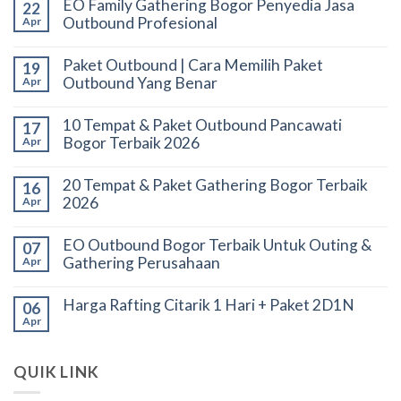
EO Family Gathering Bogor Penyedia Jasa
22
Outbound Profesional
Apr
Paket Outbound | Cara Memilih Paket
19
Outbound Yang Benar
Apr
10 Tempat & Paket Outbound Pancawati
17
Bogor Terbaik 2026
Apr
20 Tempat & Paket Gathering Bogor Terbaik
16
2026
Apr
EO Outbound Bogor Terbaik Untuk Outing &
07
Gathering Perusahaan
Apr
Harga Rafting Citarik 1 Hari + Paket 2D1N
06
Apr
QUIK LINK