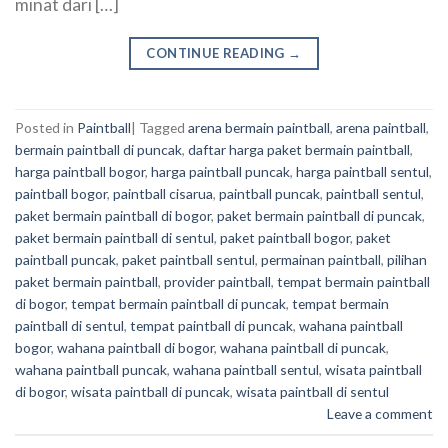
minat dari […]
CONTINUE READING
→
Posted in
Paintball
|
Tagged
arena bermain paintball
,
arena paintball
,
bermain paintball di puncak
,
daftar harga paket bermain paintball
,
harga paintball bogor
,
harga paintball puncak
,
harga paintball sentul
,
paintball bogor
,
paintball cisarua
,
paintball puncak
,
paintball sentul
,
paket bermain paintball di bogor
,
paket bermain paintball di puncak
,
paket bermain paintball di sentul
,
paket paintball bogor
,
paket
paintball puncak
,
paket paintball sentul
,
permainan paintball
,
pilihan
paket bermain paintball
,
provider paintball
,
tempat bermain paintball
di bogor
,
tempat bermain paintball di puncak
,
tempat bermain
paintball di sentul
,
tempat paintball di puncak
,
wahana paintball
bogor
,
wahana paintball di bogor
,
wahana paintball di puncak
,
wahana paintball puncak
,
wahana paintball sentul
,
wisata paintball
di bogor
,
wisata paintball di puncak
,
wisata paintball di sentul
Leave a comment