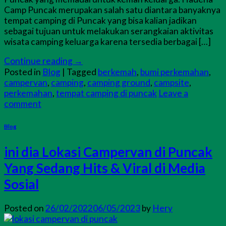
Camp Puncak merupakan salah satu diantara banyaknya
tempat camping di Puncak yang bisa kalian jadikan
sebagai tujuan untuk melakukan serangkaian aktivitas
wisata camping keluarga karena tersedia berbagai […]
Continue reading
→
Posted in
Blog
|
Tagged
berkemah
,
bumi perkemahan
,
campervan
,
camping
,
camping ground
,
campsite
,
perkemahan
,
tempat camping di puncak
Leave a
comment
Blog
ini dia Lokasi Campervan di Puncak
Yang Sedang Hits & Viral di Media
Sosial
Posted on
26/02/2022
06/05/2023
by
Hery