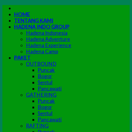
Skip
to
HOME
content
TENTANG KAMI
HADENA INDO GROUP
Hadena Indonesia
Hadena Adventure
Hadena Experience
Hadena Camp
PAKET
OUTBOUND
Puncak
Bogor
Sentul
Pancawati
GATHERING
Puncak
Bogor
Sentul
Pancawati
RAFTING
Puncak