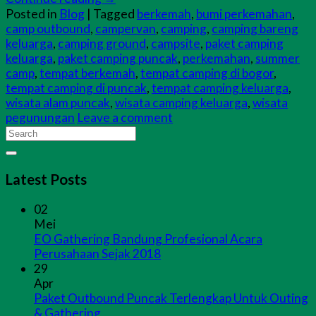
Posted in
Blog
|
Tagged
berkemah
,
bumi perkemahan
,
camp outbound
,
campervan
,
camping
,
camping bareng
keluarga
,
camping ground
,
campsite
,
paket camping
keluarga
,
paket camping puncak
,
perkemahan
,
summer
camp
,
tempat berkemah
,
tempat camping di bogor
,
tempat camping di puncak
,
tempat camping keluarga
,
wisata alam puncak
,
wisata camping keluarga
,
wisata
pegunungan
Leave a comment
Latest Posts
02
Mei
EO Gathering Bandung Profesional Acara
Perusahaan Sejak 2018
29
Apr
Paket Outbound Puncak Terlengkap Untuk Outing
& Gathering