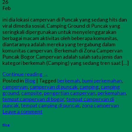
26
Feb
ini dia lokasi campervan di Puncak yang sedang hits dan
viral dimedia sosial, Camping Ground di Puncak yang
seringkali dipergunakan untuk menyelenggarakan
berbagai macam aktivitas oleh beberapa komunitas,
diantaranya adalah mereka yang tergabung dalam
komunitas campervan. Berkemah di Zona Campervan
Puncak Bogor Campervan adalah salah satu jenis dan
kategori berkemah (Camping) yang sedang tren saat […]
Continue reading
→
Posted in
Blog
|
Tagged
berkemah
,
bumi perkemahan
,
campervan
,
campervan di puncak
,
camping
,
camping
ground
,
campsite
,
pengertian campervan
,
perkemahan
,
tempat campervan di bogor
,
tempat campervan di
puncak
,
tempat camping di puncak
,
zona campervan
Leave a comment
Blog