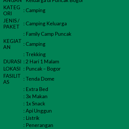
ANGAN
Keluarga di Puncak Bogor
KATEG
:
Camping
ORI
JENIS /
:
Camping Keluarga
PAKET
:
Family Camp Puncak
KEGIAT
:
Camping
AN
:
Trekking
DURASI
:
2 Hari 1 Malam
LOKASI
:
Puncak – Bogor
FASILIT
:
Tenda Dome
AS
:
Extra Bed
:
3x Makan
:
1x Snack
:
Api Unggun
:
Listrik
:
Penerangan