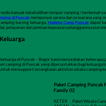
edia banyak sekali pilihan tempat camping / berkemah yan
mping di Puncak
mempunyai sarana dan prasarana yang me
 camping bareng keluarga,
Hadena Camp Puncak
dapat ka
adai, pelayanan dan jaminan kepuasan pelanggannya pun me
Keluarga
keluarga di Puncak – Bogor kami menyediakan beberapa pil
aket camping di Puncak yang diperuntukkan bagi keluarga b
untuk mensupport serangkaian aktivitas wisata camping k
Paket Camping Puncak 
Family 02
KETER
Paket Wisata Cam
: