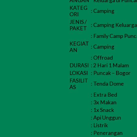
ANGAN
Keluarga di Punca
KATEG
:
Camping
ORI
JENIS /
:
Camping Keluarga
PAKET
:
Family Camp Punc
KEGIAT
:
Camping
AN
:
Offroad
DURASI
:
2 Hari 1 Malam
LOKASI
:
Puncak – Bogor
FASILIT
:
Tenda Dome
AS
:
Extra Bed
:
3x Makan
:
1x Snack
:
Api Unggun
:
Listrik
:
Penerangan