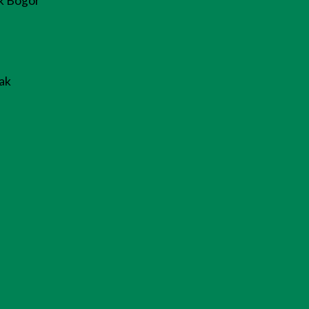
k Bogor
ak