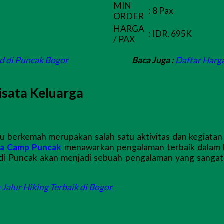
MIN
:
8 Pax
ORDER
HARGA
:
IDR. 695K
/ PAX
d di Puncak Bogor
Baca Juga :
Daftar Harg
isata Keluarga
u berkemah merupakan salah satu aktivitas dan kegiata
a Camp Puncak
menawarkan pengalaman terbaik dalam 
i Puncak akan menjadi sebuah pengalaman yang sangat 
 Jalur Hiking Terbaik di Bogor