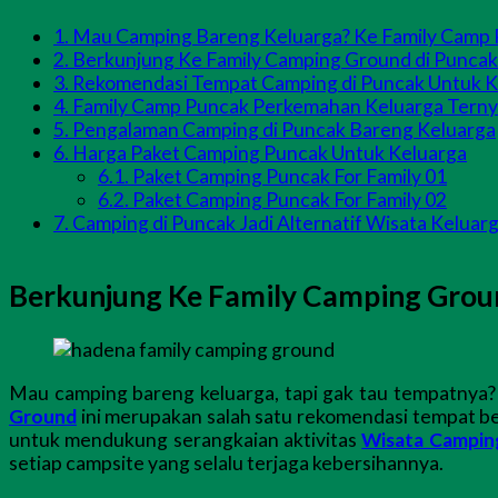
1.
Mau Camping Bareng Keluarga? Ke Family Camp 
2.
Berkunjung Ke Family Camping Ground di Punca
3.
Rekomendasi Tempat Camping di Puncak Untuk K
4.
Family Camp Puncak Perkemahan Keluarga Tern
5.
Pengalaman Camping di Puncak Bareng Keluarga
6.
Harga Paket Camping Puncak Untuk Keluarga
6.1.
Paket Camping Puncak For Family 01
6.2.
Paket Camping Puncak For Family 02
7.
Camping di Puncak Jadi Alternatif Wisata Keluar
Berkunjung Ke Family Camping Grou
Mau camping bareng keluarga, tapi gak tau tempatnya
Ground
ini merupakan salah satu rekomendasi tempat b
untuk mendukung serangkaian aktivitas
Wisata Campin
setiap campsite yang selalu terjaga kebersihannya.