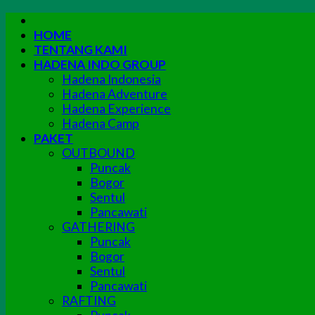
Skip
to
HOME
content
TENTANG KAMI
HADENA INDO GROUP
Hadena Indonesia
Hadena Adventure
Hadena Experience
Hadena Camp
PAKET
OUTBOUND
Puncak
Bogor
Sentul
Pancawati
GATHERING
Puncak
Bogor
Sentul
Pancawati
RAFTING