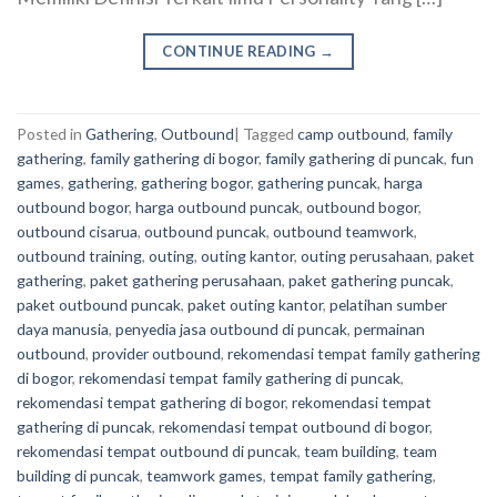
CONTINUE READING
→
Posted in
Gathering
,
Outbound
|
Tagged
camp outbound
,
family
gathering
,
family gathering di bogor
,
family gathering di puncak
,
fun
games
,
gathering
,
gathering bogor
,
gathering puncak
,
harga
outbound bogor
,
harga outbound puncak
,
outbound bogor
,
outbound cisarua
,
outbound puncak
,
outbound teamwork
,
outbound training
,
outing
,
outing kantor
,
outing perusahaan
,
paket
gathering
,
paket gathering perusahaan
,
paket gathering puncak
,
paket outbound puncak
,
paket outing kantor
,
pelatihan sumber
daya manusia
,
penyedia jasa outbound di puncak
,
permainan
outbound
,
provider outbound
,
rekomendasi tempat family gathering
di bogor
,
rekomendasi tempat family gathering di puncak
,
rekomendasi tempat gathering di bogor
,
rekomendasi tempat
gathering di puncak
,
rekomendasi tempat outbound di bogor
,
rekomendasi tempat outbound di puncak
,
team building
,
team
building di puncak
,
teamwork games
,
tempat family gathering
,