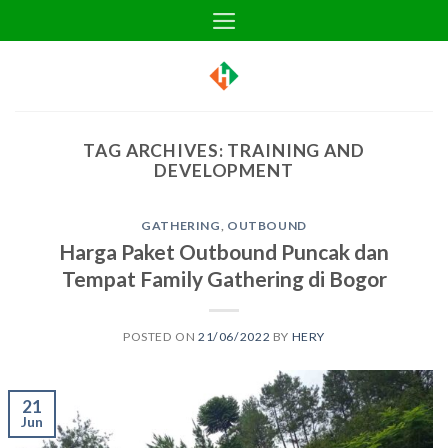
Skip
to
content
TAG ARCHIVES:
TRAINING AND
DEVELOPMENT
GATHERING
,
OUTBOUND
Harga Paket Outbound Puncak dan
Tempat Family Gathering di Bogor
POSTED ON
21/06/2022
BY
HERY
21
Jun