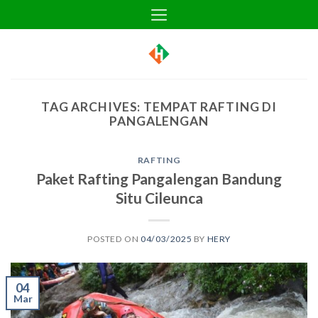
Skip
to
content
TAG ARCHIVES:
TEMPAT RAFTING DI
PANGALENGAN
RAFTING
Paket Rafting Pangalengan Bandung
Situ Cileunca
POSTED ON
04/03/2025
BY
HERY
04
Mar