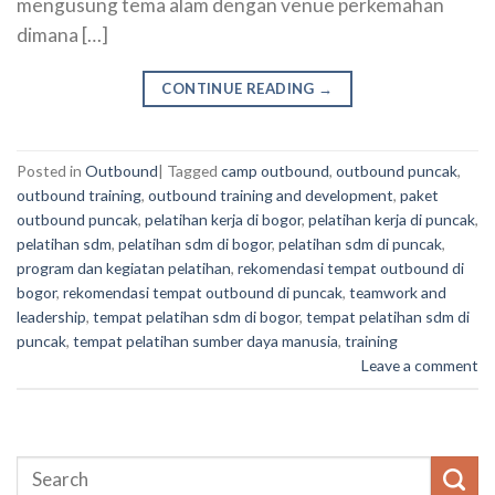
mengusung tema alam dengan venue perkemahan
dimana […]
CONTINUE READING
→
Posted in
Outbound
|
Tagged
camp outbound
,
outbound puncak
,
outbound training
,
outbound training and development
,
paket
outbound puncak
,
pelatihan kerja di bogor
,
pelatihan kerja di puncak
,
pelatihan sdm
,
pelatihan sdm di bogor
,
pelatihan sdm di puncak
,
program dan kegiatan pelatihan
,
rekomendasi tempat outbound di
bogor
,
rekomendasi tempat outbound di puncak
,
teamwork and
leadership
,
tempat pelatihan sdm di bogor
,
tempat pelatihan sdm di
puncak
,
tempat pelatihan sumber daya manusia
,
training
Leave a comment