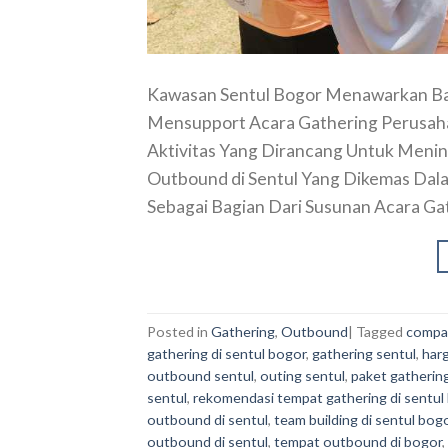
Kawasan Sentul Bogor Menawarkan Bany
Mensupport Acara Gathering Perusahaa
Aktivitas Yang Dirancang Untuk Mening
Outbound di Sentul Yang Dikemas Dala
Sebagai Bagian Dari Susunan Acara Ga
Posted in
Gathering
,
Outbound
|
Tagged
compan
gathering di sentul bogor
,
gathering sentul
,
harg
outbound sentul
,
outing sentul
,
paket gatherin
sentul
,
rekomendasi tempat gathering di sentul
outbound di sentul
,
team building di sentul bog
outbound di sentul
,
tempat outbound di bogor
,