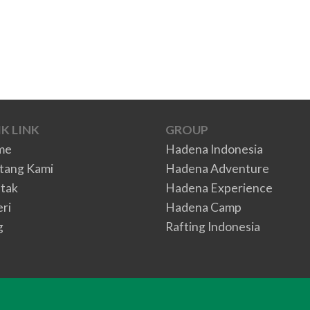
K LINK
GROUP
me
Hadena Indonesia
tang Kami
Hadena Adventure
tak
Hadena Experience
eri
Hadena Camp
g
Rafting Indonesia