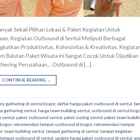
ak Sekali Pilihan Lokasi & Paket Kegiatan Untuk
n. Kegiatan Outbound di Sentul Meliputi Berbagai
katkan Produktivitas, Kohesivitas & Kreativitas. Kegiata
m Balutan Paket Wisata ini Sangat Cocok Untuk Dijadikan
thering Perusahaan… Outbound di […]
CONTINUE READING
→
y gathering di sentul bogor
,
daftar harga paket outbound di sentul
,
fam
a gathering sentul
,
harga team building sentul
,
outbound di sentul bog
g sentul
,
paket outbound sentul
,
paket outing sentul
,
paket team buildi
 bogor
,
rekomendasi tempat outbound di bogor
,
rekomendasi tempat
or
,
team building sentul
,
tempat gathering di sentul
,
tempat kegiatan
tempat outbound di sentul
,
update harga paket outbound di sentul
,
wi