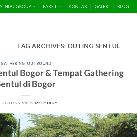
A INDO GROUP
PAKET
KONTAK
GALERI
BLOG
TAG ARCHIVES:
OUTING SENTUL
GATHERING
,
OUTBOUND
entul Bogor & Tempat Gathering
Sentul di Bogor
OSTED ON
27/03/2025
BY
HERY