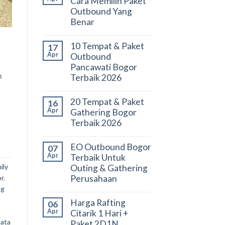
Cara Memilih Paket
Outbound Yang
Benar
10 Tempat & Paket
17
Apr
Outbound
Pancawati Bogor
n
Terbaik 2026
20 Tempat & Paket
16
Apr
Gathering Bogor
Terbaik 2026
EO Outbound Bogor
07
Apr
Terbaik Untuk
ily
Outing & Gathering
Perusahaan
or
,
ng
Harga Rafting
06
Apr
Citarik 1 Hari +
sata
Paket 2D1N