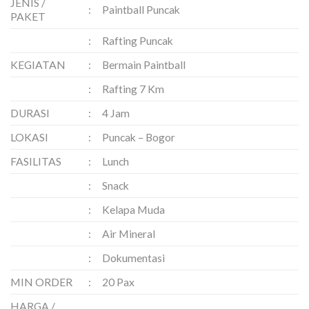
JENIS /
:
Paintball Puncak
PAKET
:
Rafting Puncak
KEGIATAN
:
Bermain Paintball
:
Rafting 7 Km
DURASI
:
4 Jam
LOKASI
:
Puncak – Bogor
FASILITAS
:
Lunch
:
Snack
:
Kelapa Muda
:
Air Mineral
:
Dokumentasi
MIN ORDER
:
20 Pax
HARGA /