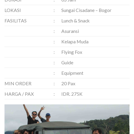
LOKASI
:
Sungai Cisadane – Bogor
FASILITAS
:
Lunch & Snack
:
Asuransi
:
Kelapa Muda
:
Flying Fox
:
Guide
:
Equipment
MIN ORDER
:
20 Pax
HARGA / PAX
:
IDR. 275K