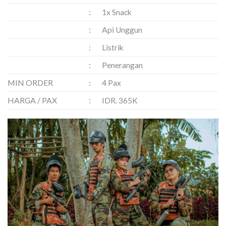
:
1x Snack
:
Api Unggun
:
Listrik
:
Penerangan
MIN ORDER
:
4 Pax
HARGA / PAX
:
IDR. 365K