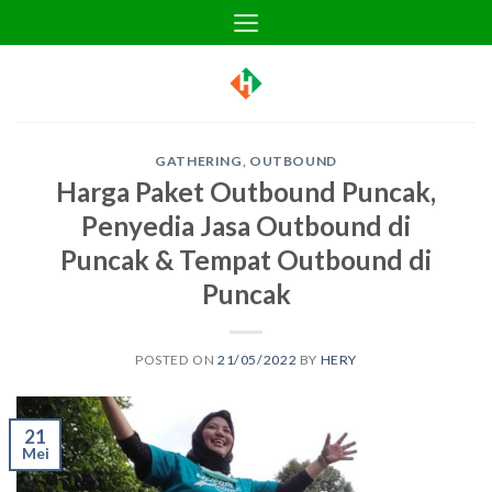
Skip
to
content
GATHERING
,
OUTBOUND
Harga Paket Outbound Puncak,
Penyedia Jasa Outbound di
Puncak & Tempat Outbound di
Puncak
POSTED ON
21/05/2022
BY
HERY
21
Mei