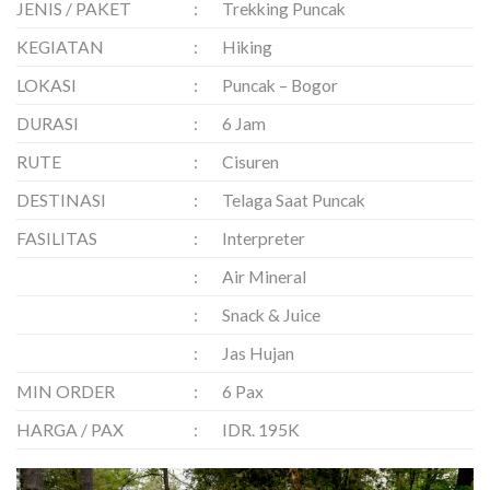
JENIS / PAKET
:
Trekking Puncak
KEGIATAN
:
Hiking
LOKASI
:
Puncak – Bogor
DURASI
:
6 Jam
RUTE
:
Cisuren
DESTINASI
:
Telaga Saat Puncak
FASILITAS
:
Interpreter
:
Air Mineral
:
Snack & Juice
:
Jas Hujan
MIN ORDER
:
6 Pax
HARGA / PAX
:
IDR. 195K