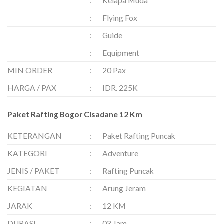
:
Kelapa Muda
:
Flying Fox
:
Guide
:
Equipment
MIN ORDER
:
20 Pax
HARGA / PAX
:
IDR. 225K
Paket Rafting Bogor Cisadane 12 Km
KETERANGAN
:
Paket Rafting Puncak
KATEGORI
:
Adventure
JENIS / PAKET
:
Rafting Puncak
KEGIATAN
:
Arung Jeram
JARAK
:
12 KM
DURASI
:
03 Jam