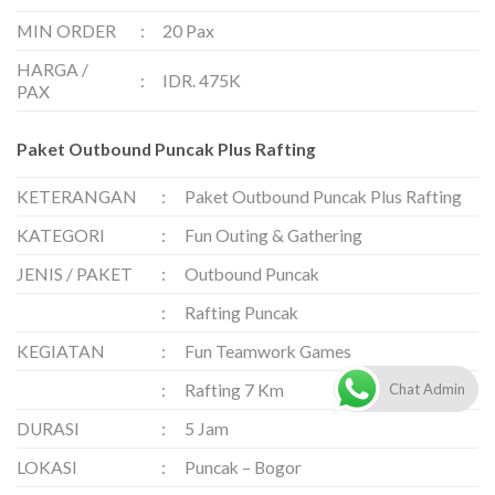
MIN ORDER
:
20 Pax
HARGA /
:
IDR. 475K
PAX
Paket Outbound Puncak Plus Rafting
KETERANGAN
:
Paket Outbound Puncak Plus Rafting
KATEGORI
:
Fun Outing & Gathering
JENIS / PAKET
:
Outbound Puncak
:
Rafting Puncak
KEGIATAN
:
Fun Teamwork Games
Chat Admin
:
Rafting 7 Km
DURASI
:
5 Jam
LOKASI
:
Puncak – Bogor