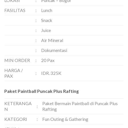
LOKASI
:
Puncak – Bogor
FASILITAS
:
Lunch
:
Snack
:
Juice
:
Air Mineral
:
Dokumentasi
MIN ORDER
:
20 Pax
HARGA /
:
IDR. 325K
PAX
Paket Paintball Puncak Plus Rafting
KETERANGA
Paket Bermain Paintball di Puncak Plus
:
N
Rafting
KATEGORI
:
Fun Outing & Gathering