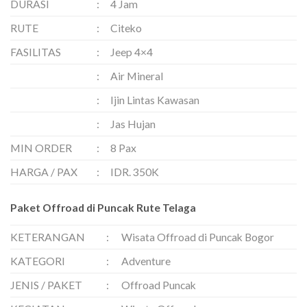
DURASI
:
4 Jam
RUTE
:
Citeko
FASILITAS
:
Jeep 4×4
:
Air Mineral
:
Ijin Lintas Kawasan
:
Jas Hujan
MIN ORDER
:
8 Pax
HARGA / PAX
:
IDR. 350K
Paket Offroad di Puncak Rute Telaga
KETERANGAN
:
Wisata Offroad di Puncak Bogor
KATEGORI
:
Adventure
JENIS / PAKET
:
Offroad Puncak