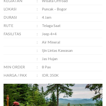
KEGIATAN
:
Wisata Offroad
LOKASI
:
Puncak – Bogor
DURASI
:
4 Jam
RUTE
:
Telaga Saat
FASILITAS
:
Jeep 4×4
:
Air Mineral
:
Ijin Lintas Kawasan
:
Jas Hujan
MIN ORDER
:
8 Pax
HARGA / PAX
:
IDR. 350K