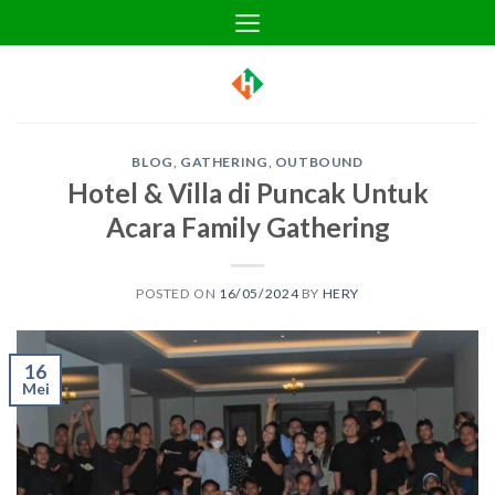
Skip
to
content
BLOG
,
GATHERING
,
OUTBOUND
Hotel & Villa di Puncak Untuk
Acara Family Gathering
POSTED ON
16/05/2024
BY
HERY
16
Mei