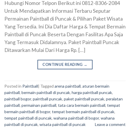
Hubungi Nomor Telpon Berikut ini 0812-8306-2084
Untuk Mendapatkan Informasi Terbaru Seputar
Permainan Paintball di Puncak & Pilihan Paket Wisata
Yang Tersedia. Ini Dia Daftar Harga & Tempat Bermain
Paintball di Puncak Beserta Dengan Fasilitas Apa Saja
Yang Termasuk Didalamnya. Paket Paintball Puncak
Ditawarkan Mulai Dari Harga Rp. […]
CONTINUE READING
→
Posted in
Paintball
|
Tagged
arena paintball
,
aturan bermain
paintball
,
bermain paintball di puncak
,
harga paintball puncak
,
paintball bogor
,
paintball puncak
,
paket paintball puncak
,
peralatan
paintball
,
permainan paintball
,
tata cara bermain paintball
,
tempat
bermain paintball di bogor
,
tempat bermain paintball di puncak
,
tempat paintball di puncak
,
wahana paintball di bogor
,
wahana
paintball di puncak
,
wisata paintball di puncak
Leave a comment