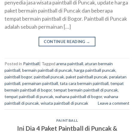
penyedia jasa wisata paintball di Puncak, update harga
paket bermain paintball di Puncak dan beberapa
tempat bermain paintball di Bogor. Paintball di Puncak
adalah sebuah permainan […]
CONTINUE READING
→
Posted in
Paintball
|
Tagged
arena paintball
,
aturan bermain
paintball
,
bermain paintball di puncak
,
harga paintball puncak
,
paintball bogor
,
paintball puncak
,
paket paintball puncak
,
peralatan
paintball
,
permainan paintball
,
tata cara bermain paintball
,
tempat
bermain paintball di bogor
,
tempat bermain paintball di puncak
,
tempat paintball di puncak
,
wahana paintball di bogor
,
wahana
paintball di puncak
,
wisata paintball di puncak
Leave a comment
PAINTBALL
Ini Dia 4 Paket Paintball di Puncak &