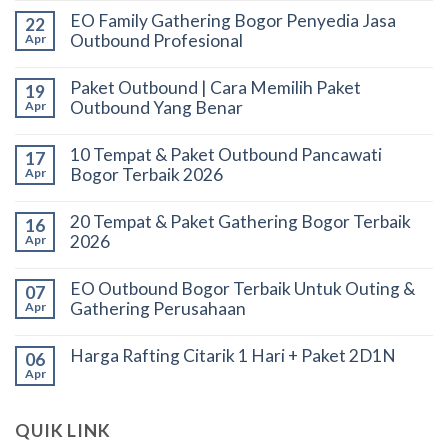
EO Family Gathering Bogor Penyedia Jasa
22
Outbound Profesional
Apr
Paket Outbound | Cara Memilih Paket
19
Outbound Yang Benar
Apr
10 Tempat & Paket Outbound Pancawati
17
Bogor Terbaik 2026
Apr
20 Tempat & Paket Gathering Bogor Terbaik
16
2026
Apr
EO Outbound Bogor Terbaik Untuk Outing &
07
Gathering Perusahaan
Apr
Harga Rafting Citarik 1 Hari + Paket 2D1N
06
Apr
QUIK LINK