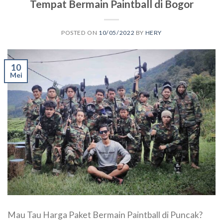
Tempat Bermain Paintball di Bogor
POSTED ON
10/05/2022
BY
HERY
10
Mei
Mau Tau Harga Paket Bermain Paintball di Puncak?